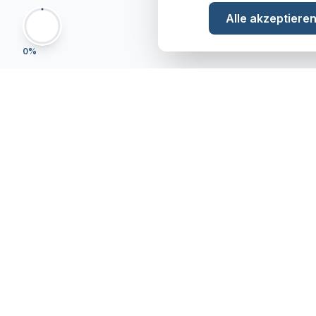
Alle akzeptiere
0
%
Navigat
Startseite
Über uns
Projekte
Blog
Strategie 
Kontakt
Immobilienentwicklung mit Zukunft –
Immobilie 
Wertschöpfung in der Ostschweiz