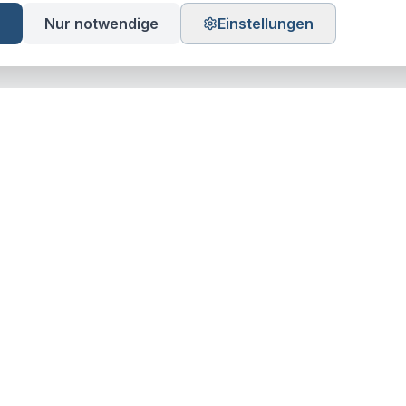
n
Nur notwendige
Einstellungen
ion
Kontakt
Katharinengasse 4
9000 St. Gallen
& Werte
071 226 11 99
verkaufen
info@livag.ch